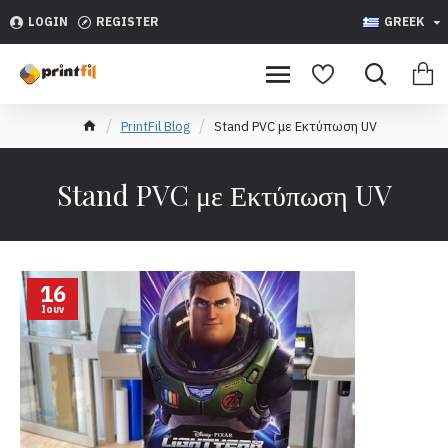
LOGIN
REGISTER
GREEK
PrintFil Blog
Stand PVC με Εκτύπωση UV
Stand PVC με Εκτύπωση UV
16
Ιουν