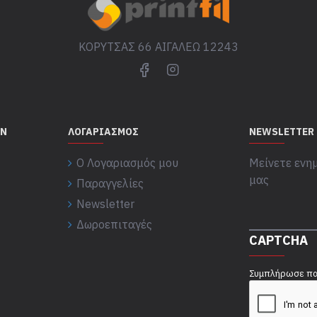
ΚΟΡΥΤΣΑΣ 66 ΑΙΓΑΛΕΩ 12243
ΏΝ
ΛΟΓΑΡΙΑΣΜΌΣ
NEWSLETTER
Ο Λογαριασμός μου
Μείνετε ενημ
μας
Παραγγελίες
Newsletter
Δωροεπιταγές
CAPTCHA
Συμπλήρωσε πα