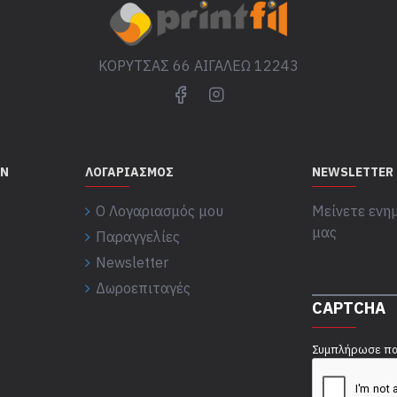
ΚΟΡΥΤΣΑΣ 66 ΑΙΓΑΛΕΩ 12243
ΏΝ
ΛΟΓΑΡΙΑΣΜΌΣ
NEWSLETTER
Ο Λογαριασμός μου
Μείνετε ενημ
μας
Παραγγελίες
Newsletter
Δωροεπιταγές
CAPTCHA
Συμπλήρωσε πα