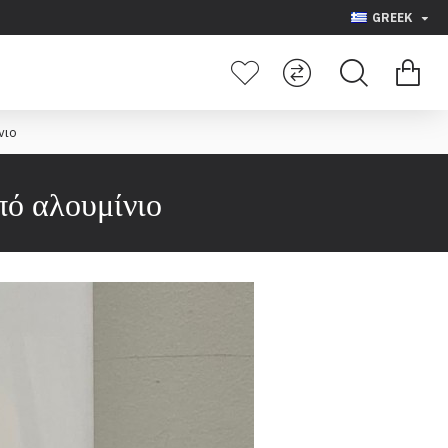
GREEK
νιο
πό αλουμίνιο